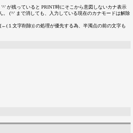
 '^' が残っていると PRINT時にそこから意図しないカナ表示
ん。 ('^' まで消しても、入力している現在のカナモードは解除
] は [←(１文字削除)] の処理が優先する為、半濁点の前の文字も