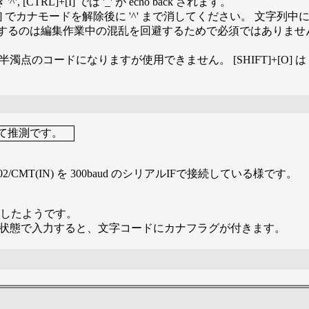
[CTRL]+[I] では '_' が echo back されます。
] でカナモードを解除後に '^' まで消してください。 文字列中に
ドを解除するのは編集作業中の混乱を回避するためで必須ではありませ
クでは半濁点のコードになりますが使用できません。 [SHIFT]+[O
全て推測です。
, KB-02/CMT(IN) を 300baud のシリアルIFで接続している様です。
対応したようです。
ック状態で入力すると、文字コードにカナフラグが付きます。