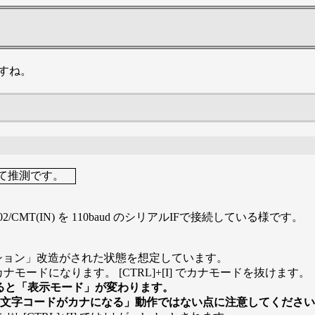
ですね。
全て推測です。
, KB-02/CMT(IN) を 110baud のシリアルIFで接続している様です。
文字オプション」改造がされた状態を想定しています。
でカナモードになります。 [CTRL]+[I] でカナモードを抜けます。
れると「表示モード」が変わります。
る文字コードがカナになる」動作ではない点に注意してくださ