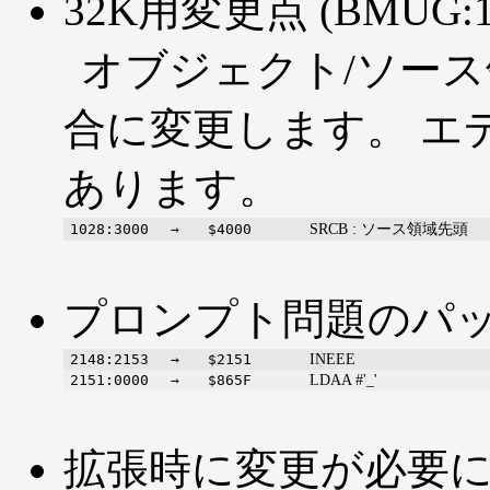
32K用変更点 (BMUG:19
オブジェクト/ソー
合に変更します。 エ
あります。
SRCB : ソース領域先頭
1028:3000
→
$4000
プロンプト問題のパ
INEEE
2148:2153
→
$2151
LDAA #'_'
2151:0000
→
$865F
拡張時に変更が必要