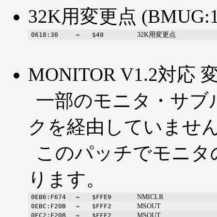
32K用変更点 (BMUG:19
32K用変更点
0618:30
→
$40
MONITOR V1.2対応 変
一部のモニタ・サブルー
クを経由していませ
このパッチでモニタ
ります。
NMICLR
0EB6:F674
→
$FFE9
MSOUT
0EBC:F20B
→
$FFF2
MSOUT
0EC2:F20B
→
$FFF2