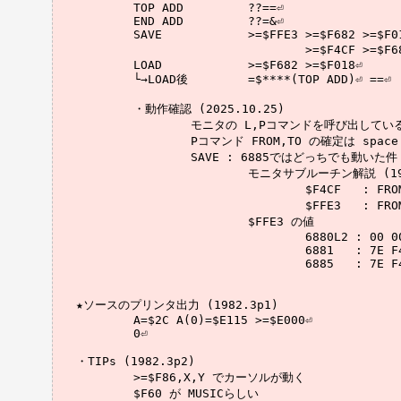
	TOP ADD		??==⏎

	END ADD		??=&⏎

	SAVE		>=$FFE3 >=$F682 >=$F01B⏎	II

				>=$F4CF >=$F682 >=$F01B⏎	L2	※6885でも動いた？？？

	LOAD		>=$F682 >=$F018⏎

	└→LOAD後	=$****(TOP ADD)⏎ ==⏎

	・動作確認 (2025.10.25)

		モニタの L,Pコマンドを呼び出しているようだ

		Pコマンド FROM,TO の確定は space なので間違えないように

		SAVE : 6885ではどっちでも動いた件 (調査中)

			モニタサブルーチン解説 (1982p1) 瑞慶覧辰

				$F4CF	: FROM-TO エントリ (L2)

				$FFE3	: FROM-TO エントリ (II)

			$FFE3 の値

				6880L2 : 00 0000

				6881   : 7E F4D6

				6885   : 7E F4D6

★ソースのプリンタ出力 (1982.3p1)

	A=$2C A(0)=$E115 >=$E000⏎

	0⏎

・TIPs (1982.3p2)

	>=$F86,X,Y でカーソルが動く

	$F60 が MUSICらしい
