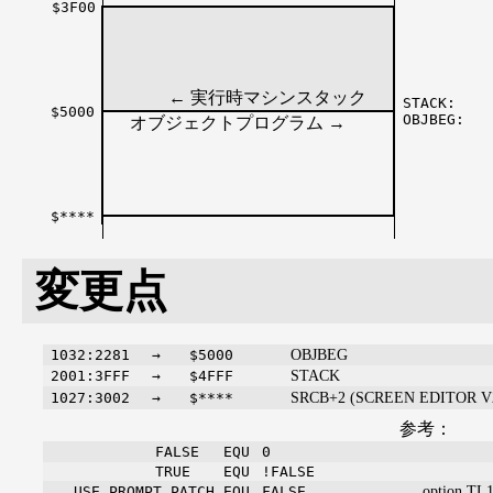
$3F00
← 実行時マシンスタック
STACK:
$5000
OBJBEG:
オブジェクトプログラム →
$****
変更点
OBJBEG
1032:2281
→
$5000
STACK
2001:3FFF
→
$4FFF
SRCB+2 (SCREEN EDITOR V
1027:3002
→
$****
参考：
FALSE
EQU
0
TRUE
EQU
!FALSE
option.TL
USE_PROMPT_PATCH
EQU
FALSE