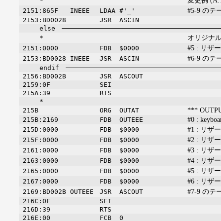
変更例 (
*
#5-9 
2151:865F
INEEE
LDAA
#'_'
2153:BD0028
JSR
ASCIN
else
オリジナル 
*
#5 : リザ
2151:0000
FDB
$0000
#6-9 
2153:BD0028
INEEE
JSR
ASCIN
endif
2156:BD002B
JSR
ASCOUT
2159:0F
SEI
215A:39
RTS
*
*** OUTP
215B
ORG
OUTAT
#0 : keyboa
215B:2169
FDB
OUTEEE
#1 : リザ
215D:0000
FDB
$0000
#2 : リザ
215F:0000
FDB
$0000
#3 : リザ
2161:0000
FDB
$0000
#4 : リザ
2163:0000
FDB
$0000
#5 : リザ
2165:0000
FDB
$0000
#6 : リザ
2167:0000
FDB
$0000
#7-9 
2169:BD002B
OUTEEE
JSR
ASCOUT
216C:0F
SEI
216D:39
RTS
216E:00
FCB
0