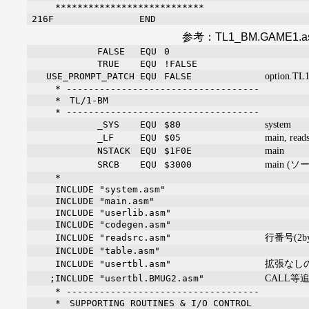
***************************
216F
END
参考：TL1_BM.GAME1.as
FALSE
EQU
0
TRUE
EQU
!FALSE
option.TL
USE_PROMPT_PATCH
EQU
FALSE
* -----------------------------------
* TL/1-BM
* -----------------------------------
system
_SYS
EQU
$80
main, read
_LF
EQU
$05
main
NSTACK
EQU
$1F0E
main 
SRCB
EQU
$3000
*
INCLUDE "system.asm"
INCLUDE "main.asm"
INCLUDE "userlib.asm"
INCLUDE "codegen.asm"
行番号(2b
INCLUDE "readsrc.asm"
INCLUDE "table.asm"
拡張なし
INCLUDE "usertbl.asm"
CALL等追
;INCLUDE "usertbl.BMUG2.asm"
* -----------------------------------
* SUPPORTING ROUTINES & I/O CONTROL