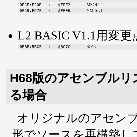
MSOUT
0ECE:F20B
→
$FFF2
NMISET
0F59:F67F
→
$FFE6
L2 BASIC V1.1用変更点
SIZE
0EBF:BBCF
→
$BC7C
H68版のアセンブルリ
る場合
オリジナルのアセン
形でソースを再構築し