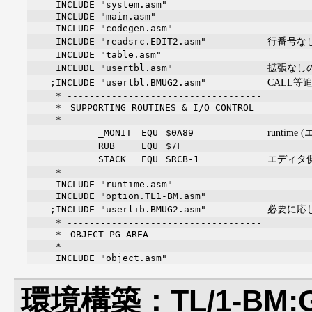
INCLUDE "system.asm"
INCLUDE "main.asm"
INCLUDE "codegen.asm"
行番号な
INCLUDE "readsrc.EDIT2.asm"
INCLUDE "table.asm"
拡張なし
INCLUDE "usertbl.asm"
CALL等追
;INCLUDE "usertbl.BMUG2.asm"
* -----------------------------------
* SUPPORTING ROUTINES & I/O CONTROL
* -----------------------------------
runtim
_MONIT
EQU
$0A89
RUB
EQU
$7F
エディタ
STACK
EQU
SRCB-1
*
INCLUDE "runtime.asm"
INCLUDE "option.TL1-BM.asm"
必要に応じて
;INCLUDE "userlib.BMUG2.asm"
* -----------------------------------
* OBJECT PG AREA
* -----------------------------------
INCLUDE "object.asm"
環境構築：TL/1-BM: