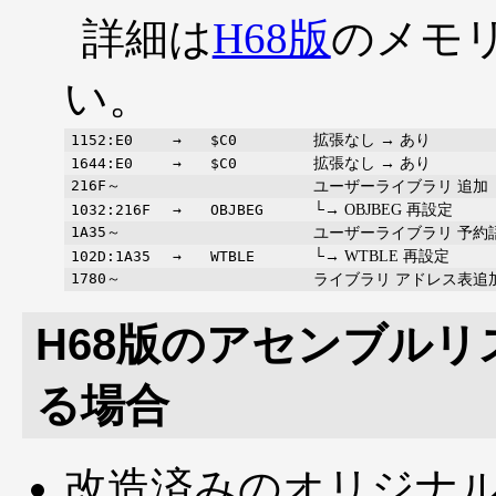
詳細は
H68版
のメモ
い。
拡張なし → あり
1152:E0
→
$C0
拡張なし → あり
1644:E0
→
$C0
216F～
ユーザーライブラリ 追加
└→ OBJBEG 再設定
1032:216F
→
OBJBEG
1A35～
ユーザーライブラリ 予約
└→ WTBLE 再設定
102D:1A35
→
WTBLE
1780～
ライブラリ アドレス表追
H68版のアセンブルリ
る場合
改造済みのオリジナ