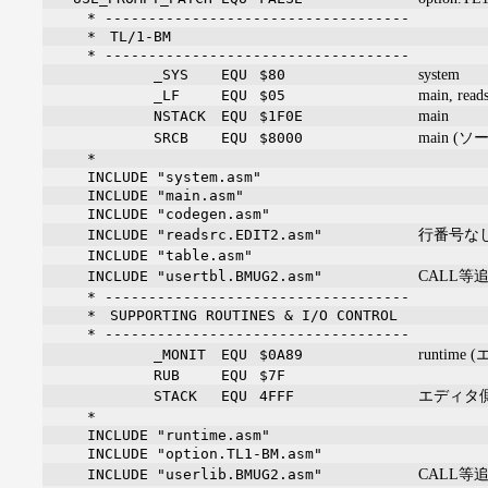
* -----------------------------------
* TL/1-BM
* -----------------------------------
system
_SYS
EQU
$80
main, read
_LF
EQU
$05
main
NSTACK
EQU
$1F0E
main 
SRCB
EQU
$8000
*
INCLUDE "system.asm"
INCLUDE "main.asm"
INCLUDE "codegen.asm"
行番号な
INCLUDE "readsrc.EDIT2.asm"
INCLUDE "table.asm"
CALL等追
INCLUDE "usertbl.BMUG2.asm"
* -----------------------------------
* SUPPORTING ROUTINES & I/O CONTROL
* -----------------------------------
runtim
_MONIT
EQU
$0A89
RUB
EQU
$7F
エディタ
STACK
EQU
4FFF
*
INCLUDE "runtime.asm"
INCLUDE "option.TL1-BM.asm"
CALL等追
INCLUDE "userlib.BMUG2.asm"