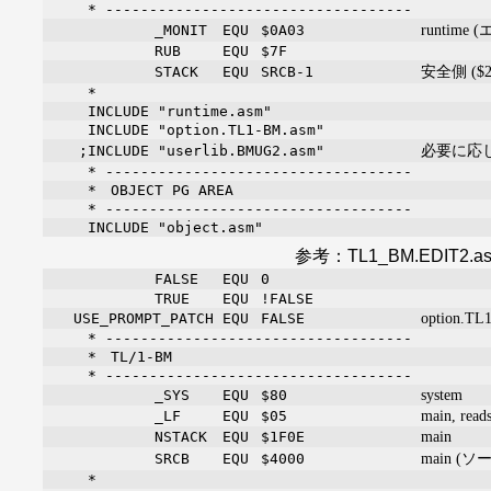
* -----------------------------------
runtime
_MONIT
EQU
$0A03
RUB
EQU
$7F
安全側 (
STACK
EQU
SRCB-1
*
INCLUDE "runtime.asm"
INCLUDE "option.TL1-BM.asm"
必要に応じて
;INCLUDE "userlib.BMUG2.asm"
* -----------------------------------
* OBJECT PG AREA
* -----------------------------------
INCLUDE "object.asm"
参考：TL1_BM.EDIT2.as
FALSE
EQU
0
TRUE
EQU
!FALSE
option.TL
USE_PROMPT_PATCH
EQU
FALSE
* -----------------------------------
* TL/1-BM
* -----------------------------------
system
_SYS
EQU
$80
main, read
_LF
EQU
$05
main
NSTACK
EQU
$1F0E
main 
SRCB
EQU
$4000
*