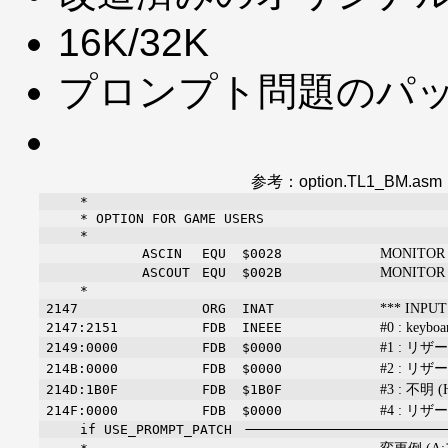
16K/32K
プロンプト問題のパ
参考：option.TL1_BM.asm
*
* OPTION FOR GAME USERS
*
MONITOR 1
ASCIN
EQU
$0028
MONITOR 1
ASCOUT
EQU
$002B
*
*** INPU
2147
ORG
INAT
#0 : keyboa
2147:2151
FDB
INEEE
#1 : リザ
2149:0000
FDB
$0000
#2 : リザ
214B:0000
FDB
$0000
#3 : 不明
214D:1B0F
FDB
$1B0F
#4 : リザ
214F:0000
FDB
$0000
if USE_PROMPT_PATCH