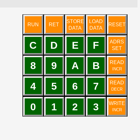
STORE
LOAD
RUN
RET
RESET
DATA
DATA
ADRS
C
D
E
F
SET
READ
8
9
A
B
INCR
READ
4
5
6
7
DECR
WRITE
0
1
2
3
INCR