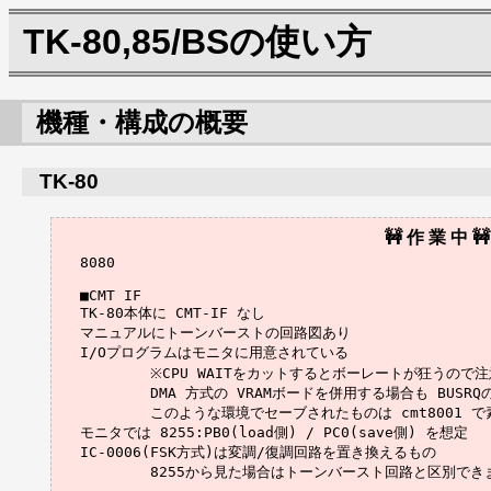
TK-80,85/BSの使い方
機種・構成の概要
TK-80
8080

■CMT IF

TK-80本体に CMT-IF なし

マニュアルにトーンバーストの回路図あり

I/Oプログラムはモニタに用意されている

	※CPU WAITをカットするとボーレートが狂うので注意

	DMA 方式の VRAMボードを併用する場合も BUSRQの影響で動作が不安定になる可能性があります。

	このような環境でセーブされたものは cmt8001 で素直にイメージ化できないと思います。

モニタでは 8255:PB0(load側) / PC0(save側) を想定

IC-0006(FSK方式)は変調/復調回路を置き換えるもの
