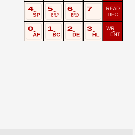
4
5
6
7
READ
/
/
/
DEC
SP
BR.P
BR.D
0
1
2
3
WR
/
/
/
/
/
ENT
AF
BC
DE
HL