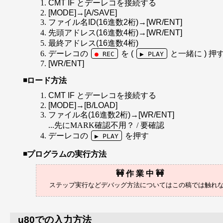
CMT IF とデーレコを接続する
[MODE]→[A/SAVE]
ファイル名ID(16進数2桁)→[WR/ENT]
先頭アドレス(16進数4桁)→[WR/ENT]
最終アドレス(16進数4桁)
デーレコの
を (
と一緒に ) 押
●
REC
▶ PLAY
[WR/ENT]
ロード方法
CMT IF とデーレコを接続する
[MODE]→[B/LOAD]
ファイル名(16進数2桁)→[WR/ENT]
...先にMARK確認不用？ / 要確認
デーレコの
を押す
▶ PLAY
プログラムの実行方法
u80での入力方法