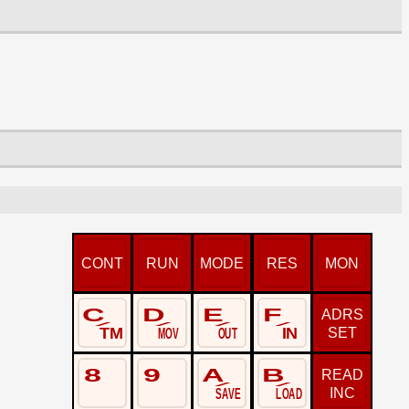
CONT
RUN
MODE
RES
MON
C
D
E
F
ADRS
/
/
/
/
SET
TM
MOV
OUT
IN
8
9
A
B
READ
/
/
INC
SAVE
LOAD