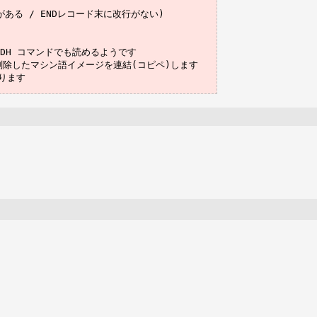
がある / ENDレコード末に改行がない)

ADH コマンドでも読めるようです

削除したマシン語イメージを連結(コピペ)します
