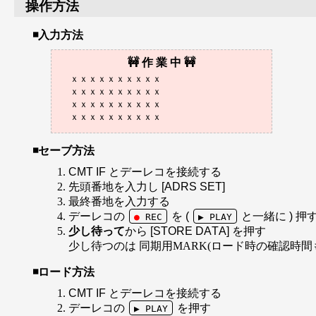
操作方法
入力方法
ｘｘｘｘｘｘｘｘｘｘ

ｘｘｘｘｘｘｘｘｘｘ

ｘｘｘｘｘｘｘｘｘｘ

セーブ方法
CMT IF とデーレコを接続する
先頭番地を入力し [ADRS SET]
最終番地を入力する
デーレコの
を (
と一緒に ) 押
●
REC
▶ PLAY
少し待って
から [STORE DATA] を押す
少し待つのは 同期用MARK(ロード時の確認時
ロード方法
CMT IF とデーレコを接続する
デーレコの
を押す
▶ PLAY