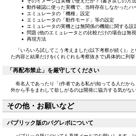
そのイメージは実機で使えたか？ (書き戻しの方法
動作確認に使った実機で、当時存在しなかったハ
エミュレータの「機種」設定
エミュレータの「動作モード」等の設定
エミュレータの実機とは無関係の機能に関する設
問題 (他のエミュレータとの比較だけの場合は無視
再現方法
「いろいろ試してこう考えました(以下考察が続く)」
た内容と結果だけを(くれぐれも考察抜きで)具体的に列
「再配布禁止」を厳守してください
有名人であったり「(作者である私が)知ってる人だか
外から手をまわして欲しがるのは開発に協力する気がな
その他・お願いなど
パブリック版のバグレポについて
パブリック版についても直接メールでお願いします。ツ