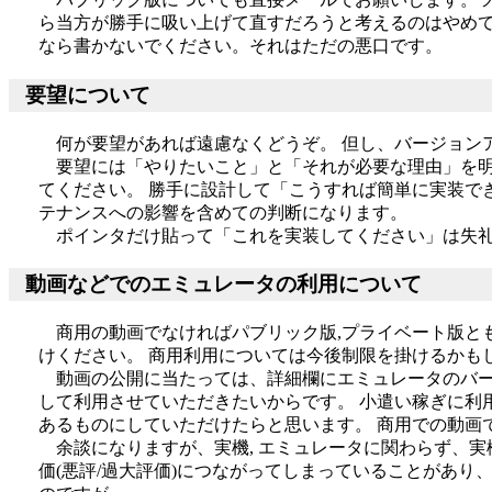
ら当方が勝手に吸い上げて直すだろうと考えるのはやめて
なら書かないでください。それはただの悪口です。
要望について
何が要望があれば遠慮なくどうぞ。 但し、バージョン
要望には「やりたいこと」と「それが必要な理由」を明
てください。 勝手に設計して「こうすれば簡単に実装で
テナンスへの影響を含めての判断になります。
ポインタだけ貼って「これを実装してください」は失礼
動画などでのエミュレータの利用について
商用の動画でなければパブリック版,プライベート版と
けください。 商用利用については今後制限を掛けるかも
動画の公開に当たっては、詳細欄にエミュレータのバー
して利用させていただきたいからです。 小遣い稼ぎに利
あるものにしていただけたらと思います。 商用での動画
余談になりますが、実機, エミュレータに関わらず、
価(悪評/過大評価)につながってしまっていることがあり