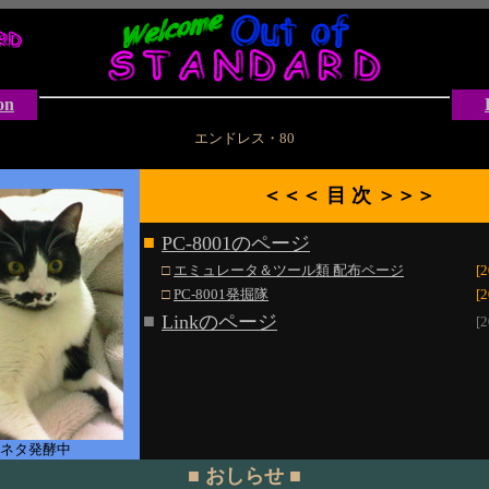
on
エンドレス・80
＜＜＜ 目 次 ＞＞＞
■
PC-8001のページ
□
エミュレータ＆ツール類 配布ページ
[2
□
PC-8001発掘隊
[2
■
Linkのページ
[2
ネタ発酵中
■ おしらせ ■