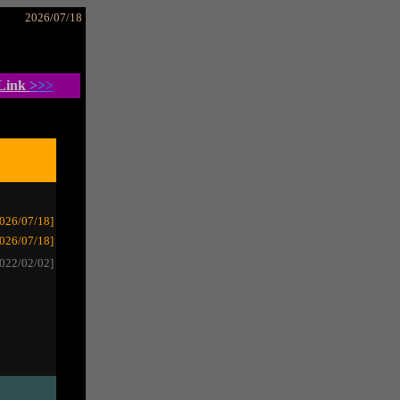
2026/07/18
Link
>
>
>
026/07/18]
026/07/18]
022/02/02]